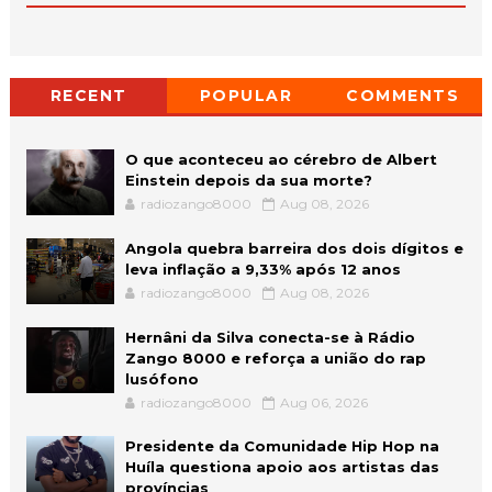
RECENT
POPULAR
COMMENTS
O que aconteceu ao cérebro de Albert
Einstein depois da sua morte?
radiozango8000
Aug 08, 2026
Angola quebra barreira dos dois dígitos e
leva inflação a 9,33% após 12 anos
radiozango8000
Aug 08, 2026
Hernâni da Silva conecta-se à Rádio
Zango 8000 e reforça a união do rap
lusófono
radiozango8000
Aug 06, 2026
Presidente da Comunidade Hip Hop na
Huíla questiona apoio aos artistas das
províncias