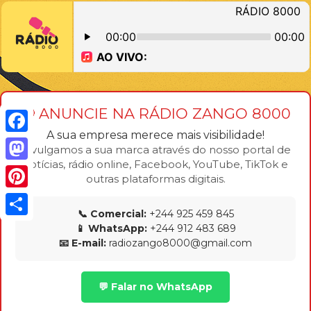
📢 ANUNCIE NA RÁDIO ZANGO 8000
A sua empresa merece mais visibilidade!
F
Divulgamos a sua marca através do nosso portal de
notícias, rádio online, Facebook, YouTube, TikTok e
a
M
outras plataformas digitais.
c
a
P
e
📞 Comercial:
+244 925 459 845
s
i
S
📱 WhatsApp:
+244 912 483 689
b
t
n
📧 E-mail:
radiozango8000@gmail.com
h
o
o
t
a
o
d
💬 Falar no WhatsApp
e
r
k
o
r