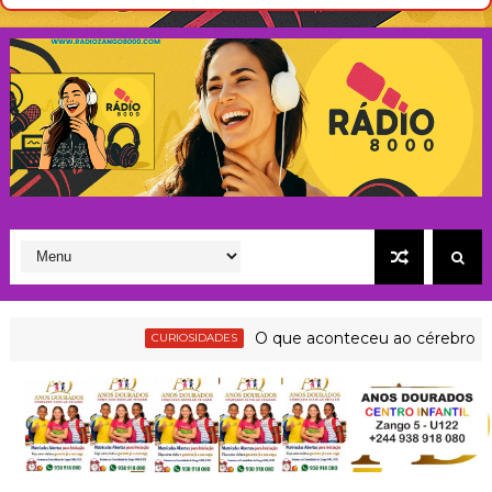
e
n
e
s
t
O que aconteceu ao cérebro de Albert
CURIOSIDADES