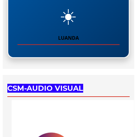
☀️
LUANDA
CSM-AUDIO VISUAL