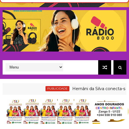
e
n
e
s
t
Hernâni da Silva conecta-se à Rádio
PUBLICIDADE