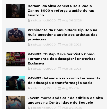
Hernâni da Silva conecta-se à Rádio
Zango 8000 e reforça a união do rap
lusófono
radiozango8000
Aug 06, 2026
Presidente da Comunidade Hip Hop na
Huíla questiona apoio aos artistas das
províncias
radiozango8000
Aug 05, 2026
KAYN03: "O Rap Deve Ser Visto Como
Ferramenta de Educação" | Entrevista
Exclusiva
radiozango8000
Aug 05, 2026
KAYN03 defende o rap como ferramenta
de educação e transformação social
radiozango8000
Aug 05, 2026
Jovem morre após cair de edifício de oito
andares na Centralidade do Sequele
radiozango8000
Aug 04, 2026