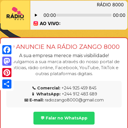
📢 ANUNCIE NA RÁDIO ZANGO 8000
A sua empresa merece mais visibilidade!
F
Divulgamos a sua marca através do nosso portal de
notícias, rádio online, Facebook, YouTube, TikTok e
a
M
outras plataformas digitais.
c
a
P
e
📞 Comercial:
+244 925 459 845
s
i
S
📱 WhatsApp:
+244 912 483 689
b
t
n
📧 E-mail:
radiozango8000@gmail.com
h
o
o
t
a
o
d
💬 Falar no WhatsApp
e
r
k
o
r