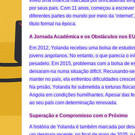
viveu uma infância marcada por brincadeiras simpl
por seus pais. Com 11 anos, começou a escrever 
diferentes partes do mundo por meio da ‘interne
título formal na época.
A Jornada Académica e os Obstáculos nos E
Em 2012, Yolanda recebeu uma bolsa de estudos 
jovens angolanos. No entanto, o que parecia o i
pesadelo. Em 2015, problemas com a bolsa de est
deixaram-na numa situação difícil. Recusando-s
manter no país, ela enfrentou dificuldades cresc
Na prisão, Yolanda foi submetida a torturas físic
Angola em condições humilhantes. Apesar das fer
ao seu país com determinação renovada.
Superação e Compromisso com o Próximo
A história de Yolanda é também marcada por desaf
um desmaio recente, no final de maio de 2025, o