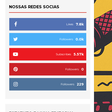
NOSSAS REDES SOCIAS
7.8k
Likes
0.0k
Followers
5.57k
Subscribes
0
Followers
229
Followers