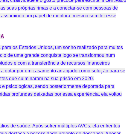
es, criatividade e o gosto precoce pela escrita, incentivado
as suas próprias rimas e a conectar-se com pessoas de
t’, assumindo um papel de mentora, mesmo sem ter esse
UA
para os Estados Unidos, um sonho realizado para muitos
nício de uma grande conquista logo se transformou num
udos e com a transferência de recursos financeiros
e a optar por um casamento arranjado como solução para se
entes que culminaram na sua prisão em 2020.
as e psicológicas, sendo posteriormente deportada para
idas profundas deixadas por essa experiência, ela voltou
ios de saúde. Após sofrer múltiplos AVCs, ela enfrentou
 que destaca a necessidade urgente de descanso. Apesar