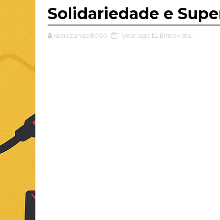
Solidariedade e Supe
radiozango8000
1 year ago
Entrevista,