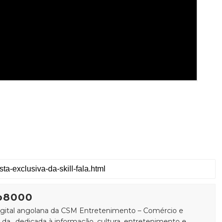
o8000
igital angolana da CSM Entretenimento – Comércio e
Lda., dedicada à informação, cultura, entretenimento e