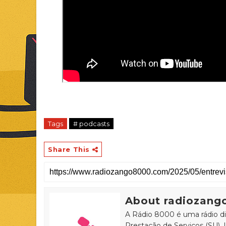
Tags
# podcasts
Share This
About radiozang
A Rádio 8000 é uma rádio d
Prestação de Serviços (SU), 