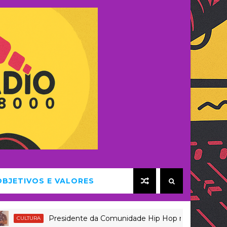
OBJETIVOS E VALORES
Presidente da Comunidade Hip Hop na Huíla questiona apoio a
A