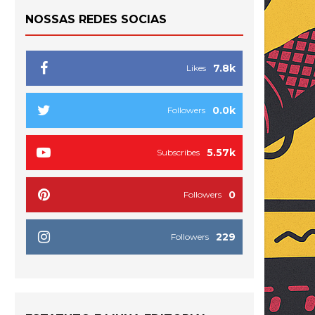
NOSSAS REDES SOCIAS
7.8k
Likes
0.0k
Followers
5.57k
Subscribes
0
Followers
229
Followers