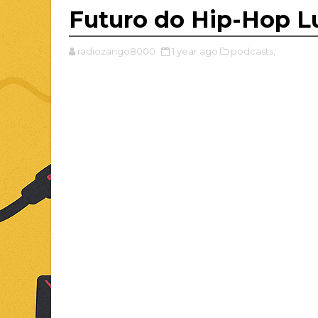
Futuro do Hip-Hop L
radiozango8000
1 year ago
podcasts,