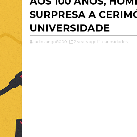
AOS 100 ANOS, HO
SURPRESA A CERIM
UNIVERSIDADE
radiozango8000
2 years ago
curiosidades,