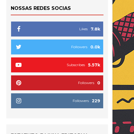
NOSSAS REDES SOCIAS
7.8k
Likes
0.0k
Followers
5.57k
Subscribes
0
Followers
229
Followers